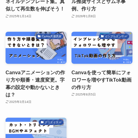
ネイルテンプレート集。真
ル推奨サイズとサムネ事
似して再生数を伸ばそう！
例、作り方
2025年1月14日
2026年1月8日
Canva共通講座
インフルエンサー
Canvaアニメーションの作
Canvaを使って簡単にフォ
り方や順番・速度変更。字
ロワーを増やすTikTok動画
幕の設定や動かないとき
の作り方
は？
2025年8月5日
2025年3月14日
クリエイター