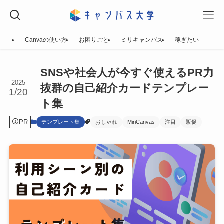
Canvaの使い方
お困りごと
ミリキャンバス
稼ぎたい
SNSや社会人が今すぐ使えるPR力
2025
抜群の自己紹介カードテンプレー
1/20
ト集
PR
テンプレート集
おしゃれ
MiriCanvas
注目
販促