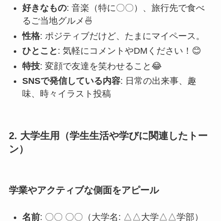
好きなもの
: 音楽（特に〇〇）、旅行先で食べ
るご当地グルメ🍜
性格
: ポジティブだけど、たまにマイペース。
ひとこと
: 気軽にコメントやDMください！😊
特技
: 変顔で友達を笑わせること😂
SNSで発信している内容
: 日常の出来事、趣
味、時々イラスト投稿
2. 大学生用（学生生活や学びに関連したトー
ン）
学業やアクティブな側面をアピール
名前
: 〇〇 〇〇（大学名: △△大学△△学部）