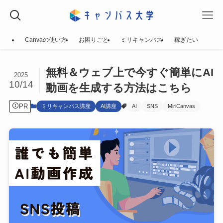
Canvaの使い方
お困りごと
ミリキャンバス
稼ぎたい
無料＆ウェブ上で今すぐ簡単にAI
2025
10/14
動画を生成する方法はこちら
PR
ミリキャンバス講座
AI講座
AI
SNS
MiriCanvas