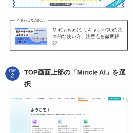
あわせて読みたい
MiriCanvas(ミリキャンバス)の基
本的な使い方、注意点を徹底解
説
TOP画面上部の「Miricle AI」を選
STEP
択