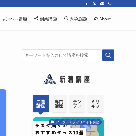
キャンバス講座
副業講座
大学施設
About
共通
専門
テン
ミリ
講座
講座
プレ
キャ
ブログ・アフィリエイト講座