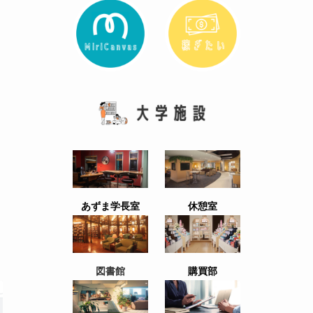
あずま学長室
休憩室
図書館
購買部