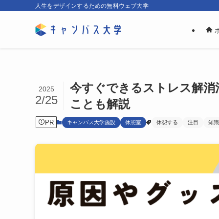
人生をデザインするための無料ウェブ大学
今すぐできるストレス解消
2025
2/25
ことも解説
PR
キャンバス大学施設
休憩室
休憩する
注目
知識