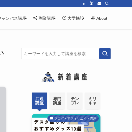
キャンバス講座
副業講座
大学施設
About
い
共通
専門
テン
ミリ
講座
講座
プレ
キャ
ブログ・アフィリエイト講座