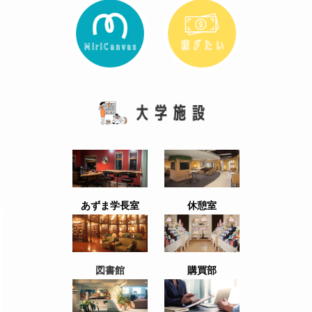
あずま学長室
休憩室
図書館
購買部