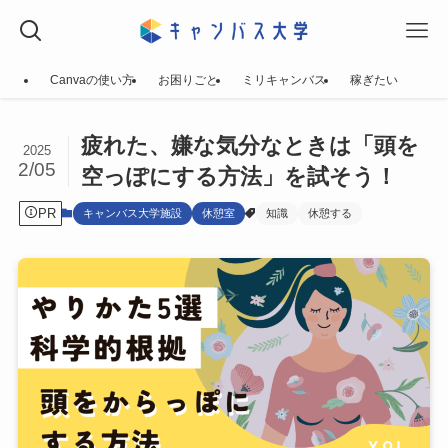
Canvaの使い方
お困りごと
ミリキャンバス
稼ぎたい
疲れた、嫌な気分なときは「頭を
2025
2/05
空っぽにする方法」を試そう！
PR
キャンバス大学施設
休憩室
知識
休憩する