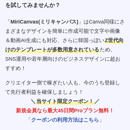
を試してみませんか？
「
MiriCanvas(ミリキャンバス)
」はCanva同様にさ
まざまなデザインを簡単に作成可能で文字や画像
＆動画AI生成にも対応、さらに韓国っぽい
Z世代向
けのテンプレートが多数用意されている
ため、
SNS運用や若年層向けのビジネスデザインに超お
すすめ！
クリエイター側で稼ぎたい人も、今のうち登録し
て先行者利益を確保しましょう！
＼
当サイト限定クーポン！
／
新規会員なら最大45日間Proプラン無料！
「
クーポンの利用方法はこちら
」