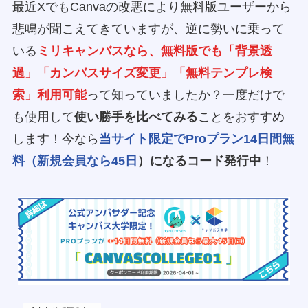
最近XでもCanvaの改悪により無料版ユーザーから
悲鳴が聞こえてきていますが、逆に勢いに乗って
いる
ミリキャンバスなら、無料版でも「背景透
過」「カンバスサイズ変更」「無料テンプレ検
索」利用可能
って知っていましたか？一度だけで
も使用して
使い勝手を比べてみる
ことをおすすめ
します！今なら
当サイト限定で
Proプラン14日間無
料
（新規会員なら45日
）になるコード発行中
！