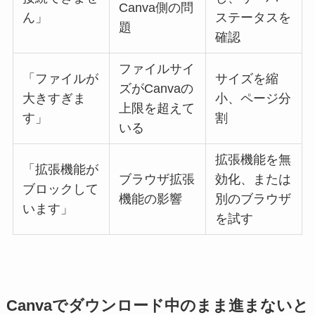
Canva側の問
ん」
ステータスを
題
確認
ファイルサイ
「ファイルが
サイズを縮
ズがCanvaの
大きすぎま
小、ページ分
上限を超えて
す」
割
いる
拡張機能を無
「拡張機能が
ブラウザ拡張
効化、または
ブロックして
機能の影響
別のブラウザ
います」
を試す
Canvaでダウンロード中のまま進まないと